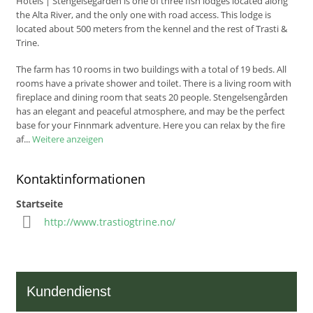
Hotels
|
Stengelsegården is one of three fish lodges located along
the Alta River, and the only one with road access. This lodge is
located about 500 meters from the kennel and the rest of Trasti &
Trine.
The farm has 10 rooms in two buildings with a total of 19 beds. All
rooms have a private shower and toilet. There is a living room with
fireplace and dining room that seats 20 people. Stengelsengården
has an elegant and peaceful atmosphere, and may be the perfect
base for your Finnmark adventure. Here you can relax by the fire
af
...
Weitere anzeigen
Kontaktinformationen
Startseite
http://www.trastiogtrine.no/
Kundendienst